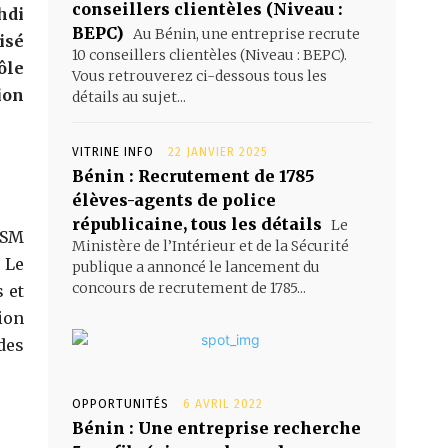
conseillers clientèles (Niveau :
hdi
BEPC)
Au Bénin, une entreprise recrute
isé
10 conseillers clientèles (Niveau : BEPC).
ôle
Vous retrouverez ci-dessous tous les
ion
détails au sujet...
VITRINE INFO
22 JANVIER 2025
Bénin : Recrutement de 1785
élèves-agents de police
républicaine, tous les détails
Le
 SM
Ministère de l’Intérieur et de la Sécurité
 Le
publique a annoncé le lancement du
concours de recrutement de 1785...
 et
ion
 des
OPPORTUNITÉS
6 AVRIL 2022
Bénin : Une entreprise recherche