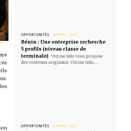
OPPORTUNITÉS
6 AVRIL 2022
Bénin : Une entreprise recherche
5 profils (niveau classe de
ays
terminale)
Vitrine Info vous propose
des contenus originaux. Vitrine Info,...
cée
ils
ns.
les
OPPORTUNITÉS
4 AVRIL 2022
ion