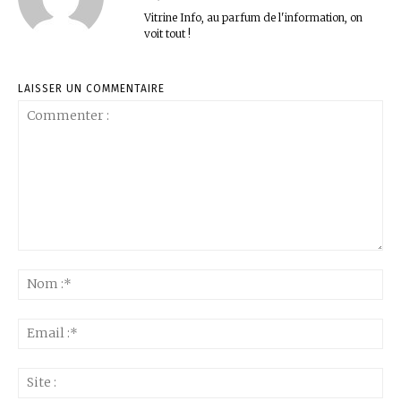
Vitrine Info, au parfum de l'information, on
voit tout !
LAISSER UN COMMENTAIRE
Commenter
:
No
:*
Ema
:*
Sit
: