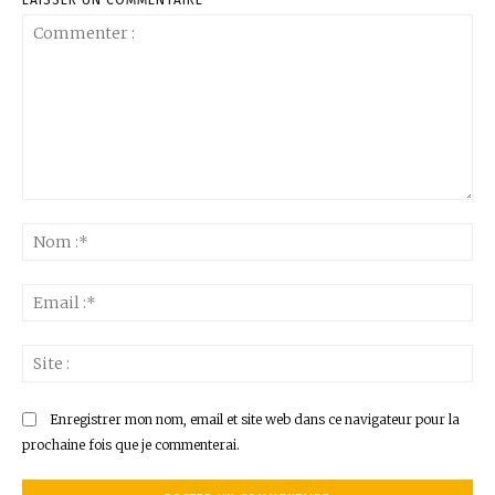
LAISSER UN COMMENTAIRE
Commenter
:
No
:*
Ema
:*
Sit
:
Enregistrer mon nom, email et site web dans ce navigateur pour la
prochaine fois que je commenterai.