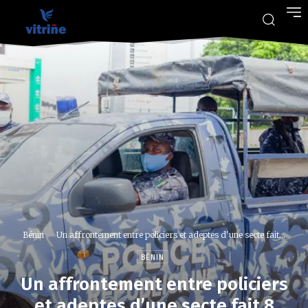
Bénin
Un affrontement entre policiers et adeptes d'une secte fait...
BÉNIN
Un affrontement entre policiers
et adeptes d’une secte fait 8