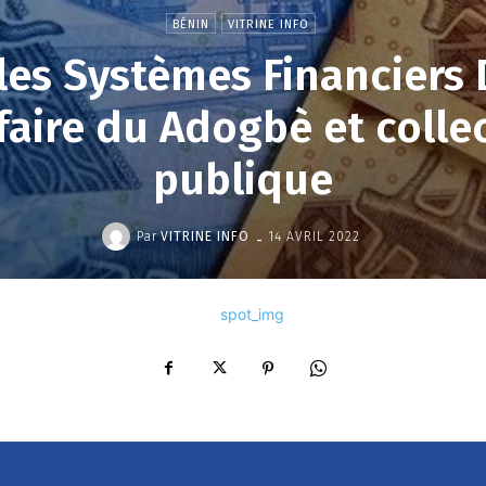
BÉNIN
VITRINE INFO
 les Systèmes Financiers
faire du Adogbè et colle
publique
-
Par
VITRINE INFO
14 AVRIL 2022