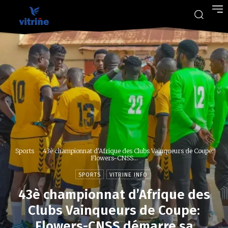
Sports
43è championnat d'Afrique des Clubs Vainqueurs de Coupe:
Flowers-CNSS...
SPORTS
VITRINE INFO
43è championnat d’Afrique des
Clubs Vainqueurs de Coupe:
Flowers-CNSS démarre sa