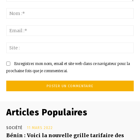
Commenter
:
No
:*
Ema
:*
Sit
:
Enregistrer mon nom, email et site web dans ce navigateur pour la
prochaine fois que je commenterai.
Articles Populaires
SOCIÉTÉ
11 MARS 2022
Bénin : Voici la nouvelle grille tarifaire des