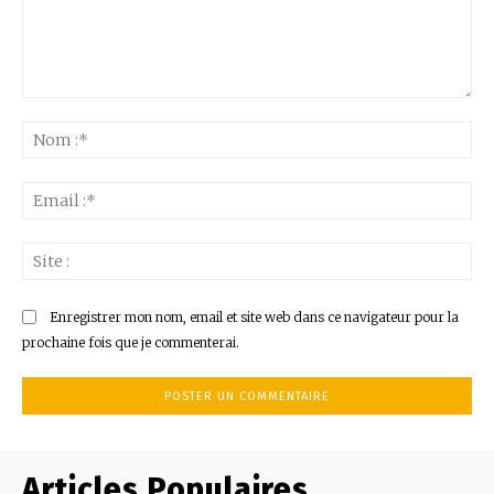
Commenter
:
No
:*
Ema
:*
Sit
:
Enregistrer mon nom, email et site web dans ce navigateur pour la
prochaine fois que je commenterai.
Articles Populaires