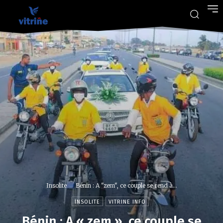
Insolite
Bénin : A "zem", ce couple se rend à...
INSOLITE
VITRINE INFO
Bénin : A « zem », ce couple se