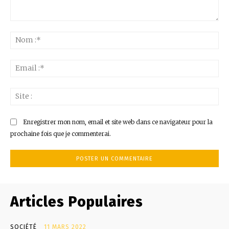
Commenter
:
No
:*
Ema
:*
Sit
:
Enregistrer mon nom, email et site web dans ce navigateur pour la
prochaine fois que je commenterai.
Articles Populaires
SOCIÉTÉ
11 MARS 2022