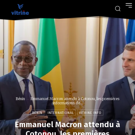
Bénin
Emmanuel Macron attendu à Cotonou, les premières
informations de...
BÉNIN
INTERNATIONAL
VITRINE INFO
Emmanuel Macron attendu à
Cotonou, les premières