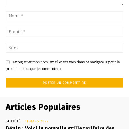
Commenter
:
No
:*
Ema
:*
Sit
:
Enregistrer mon nom, email et site web dans ce navigateur pour la
prochaine fois que je commenterai.
Articles Populaires
SOCIÉTÉ
11 MARS 2022
Bénin : Voici la nouvelle grille tarifaire des