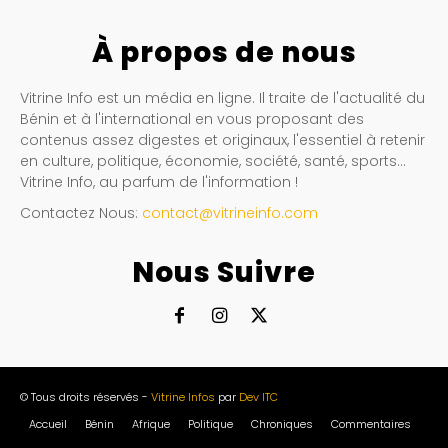
À propos de nous
Vitrine Info est un média en ligne. Il traite de l'actualité du
Bénin et à l'international en vous proposant des
contenus assez digestes et originaux, l'essentiel à retenir
en culture, politique, économie, société, santé, sports…
Vitrine Info, au parfum de l'information !
Contactez Nous:
contact@vitrineinfo.com
Nous Suivre
© Tous droits réservés -
Vitrine Infos
par
Dev ITC
Accueil
Bénin
Afrique
Politique
Chroniques
Commentaires