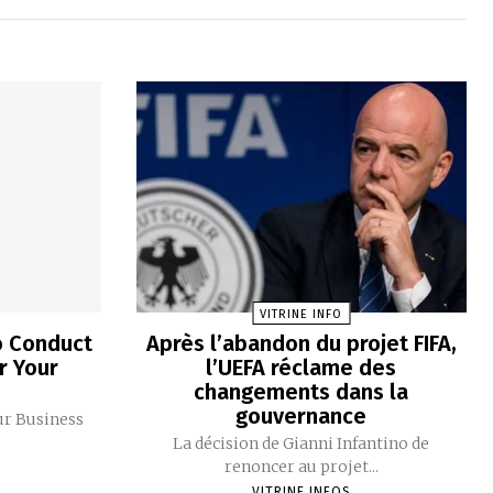
VITRINE INFO
o Conduct
Après l’abandon du projet FIFA,
r Your
l’UEFA réclame des
changements dans la
gouvernance
ur Business
La décision de Gianni Infantino de
renoncer au projet...
VITRINE INFOS