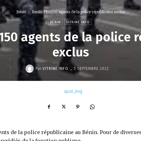
Bénin
Benin: Plus150 agents de la police républicaine exclus
BÉNIN
VITRINE INFO
150 agents de la police 
exclus
-
Par
VITRINE INFO
5 SEPTEMBRE 2022
s de la police républicaine au Bénin. Pour de diverse
ongédiés de la fonction publique.