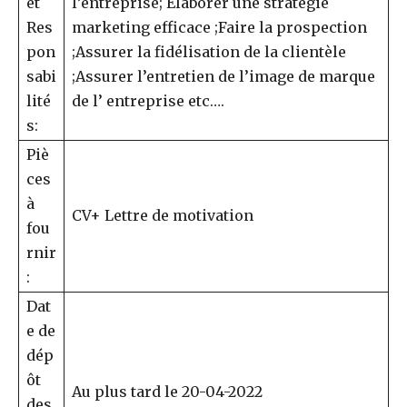
et
l’entreprise; Élaborer une stratégie
Res
marketing efficace ;Faire la prospection
pon
;Assurer la fidélisation de la clientèle
sabi
;Assurer l’entretien de l’image de marque
lité
de l’ entreprise etc….
s:
Piè
ces
à
CV+ Lettre de motivation
fou
rnir
:
Dat
e de
dép
ôt
Au plus tard le 20-04-2022
des