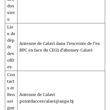
dos
sier
s:
Lie
u de
dép
Antenne de Calavi dans l’enceinte de l’ex
ôt
BPC en face du CEG1 d’abomey-Calavi
des
offr
es:
Con
tact
s et
Ren
Antenne de Calavi
sei
pointdaccescalavi@anpe.bj
gne