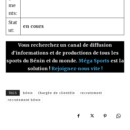
me
nts:
Stat
en cours
ut:
Vous recherchez un canal de diffusion
d’informations et de productions de tous les
sports du Bénin et du monde.
Méga Sports
est la
solution !
Rejoignez-nous vite !
TAGS
bénin
Chargée de clientèle
recrutement
recrutement bénin