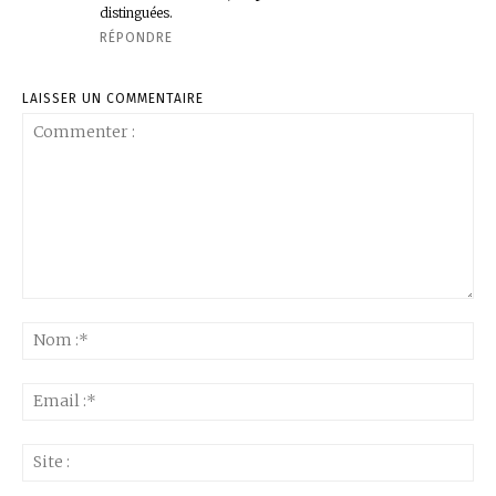
distinguées.
RÉPONDRE
LAISSER UN COMMENTAIRE
Commenter
:
No
:*
Ema
:*
Sit
: