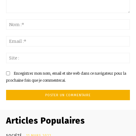
Commenter
:
No
:*
Ema
:*
Sit
:
Enregistrer mon nom, email et site web dans ce navigateur pour la
prochaine fois que je commenterai.
Articles Populaires
SOCIÉTÉ
11 MARS 2022