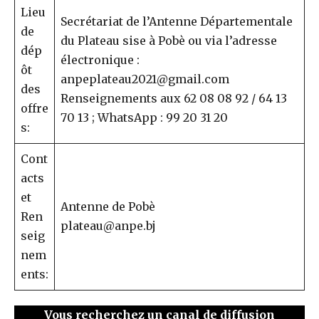
Lieu
Secrétariat de l’Antenne Départementale
de
du Plateau sise à Pobè ou via l’adresse
dép
électronique :
ôt
anpeplateau2021@gmail.com
des
Renseignements aux 62 08 08 92 / 64 13
offre
70 13 ; WhatsApp : 99 20 31 20
s:
Cont
acts
et
Antenne de Pobè
Ren
plateau@anpe.bj
seig
nem
ents:
Vous recherchez un canal de diffusion