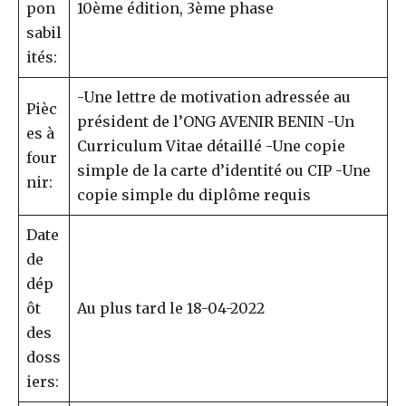
pon
10ème édition, 3ème phase
sabil
ités:
-Une lettre de motivation adressée au
Pièc
président de l’ONG AVENIR BENIN -Un
es à
Curriculum Vitae détaillé -Une copie
four
simple de la carte d’identité ou CIP -Une
nir:
copie simple du diplôme requis
Date
de
dép
ôt
Au plus tard le 18-04-2022
des
doss
iers: