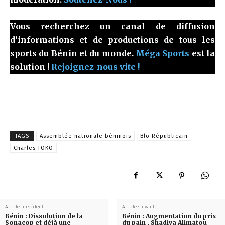
Vous recherchez un canal de diffusion
d’informations et de productions de tous les
sports du Bénin et du monde.
Méga Sports
est la
solution !
Rejoignez-nous vite !
TAGS
Assemblée nationale béninois
Blo Républicain
Charles TOKO
Article précédent
Article suivant
Bénin : Dissolution de la
Bénin : Augmentation du prix
Sonacop et déjà une
du pain , Shadiya Alimatou