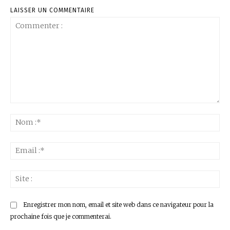
LAISSER UN COMMENTAIRE
Commenter
:
No
:*
Ema
:*
Sit
:
Enregistrer mon nom, email et site web dans ce navigateur pour la
prochaine fois que je commenterai.