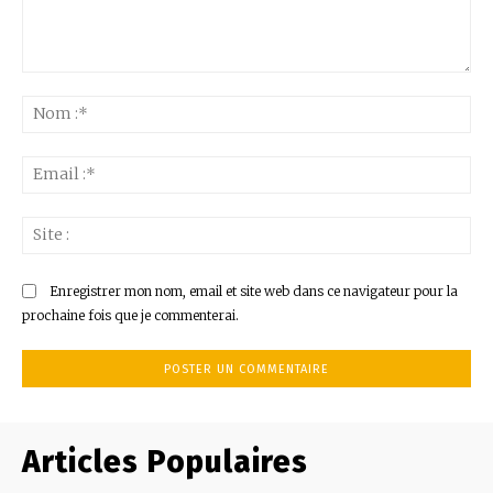
Commenter
:
No
:*
Ema
:*
Sit
:
Enregistrer mon nom, email et site web dans ce navigateur pour la
prochaine fois que je commenterai.
Articles Populaires