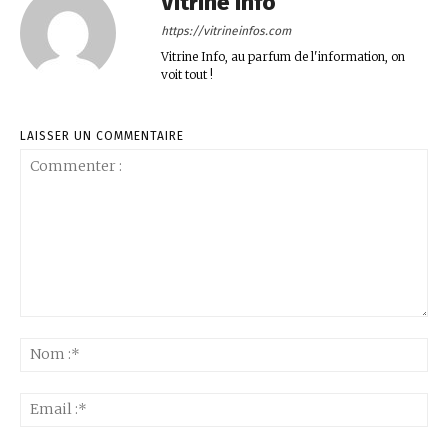
Vitrine Info
https://vitrineinfos.com
Vitrine Info, au parfum de l'information, on
voit tout !
LAISSER UN COMMENTAIRE
Commenter
:
No
:*
Ema
:*