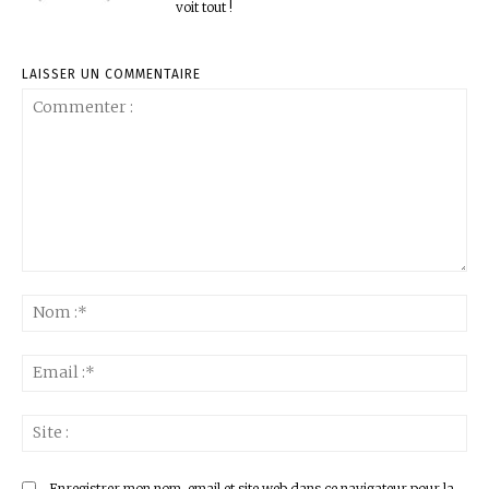
voit tout !
LAISSER UN COMMENTAIRE
Commenter
:
No
:*
Ema
:*
Sit
:
Enregistrer mon nom, email et site web dans ce navigateur pour la