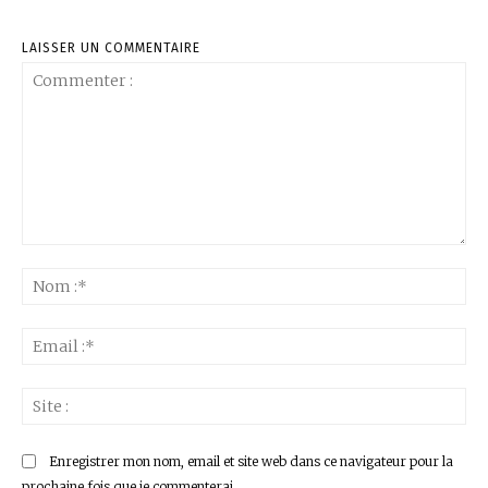
LAISSER UN COMMENTAIRE
Commenter
:
No
:*
Ema
:*
Sit
:
Enregistrer mon nom, email et site web dans ce navigateur pour la
prochaine fois que je commenterai.