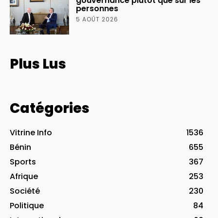
gouvernance plutôt que sur les
personnes
5 AOÛT 2026
Plus Lus
Catégories
Vitrine Info
1536
Bénin
655
Sports
367
Afrique
253
Société
230
Politique
84