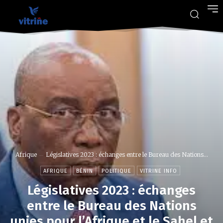
Afrique
Législatives 2023 : échanges entre le Bureau des Nations...
AFRIQUE
BÉNIN
POLITIQUE
VITRINE INFO
Législatives 2023 : échanges
entre le Bureau des Nations
unies pour l’Afrique et le Sahel et