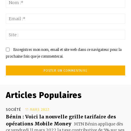
:
No
:*
Ema
:*
Sit
:
Enregistrer mon nom, email et site web dans ce navigateur pour la
prochaine fois que je commenterai.
Articles Populaires
SOCIÉTÉ
11 MARS 2022
Bénin : Voici la nouvelle grille tarifaire des
opérations Mobile Money
MTN Bénin applique dès
ce vendredi 11 mars 2022 la taxe contributive de 5% sur ses