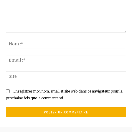
Commenter
:
No
:*
Ema
:*
Sit
:
Enregistrer mon nom, email et site web dans ce navigateur pour la
prochaine fois que je commenterai.