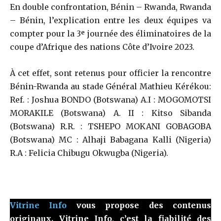
En double confrontation, Bénin – Rwanda, Rwanda
– Bénin, l’explication entre les deux équipes va
compter pour la 3ᵉ journée des éliminatoires de la
coupe d’Afrique des nations Côte d’Ivoire 2023.
À cet effet, sont retenus pour officier la rencontre
Bénin-Rwanda au stade Général Mathieu Kérékou:
Ref. : Joshua BONDO (Botswana) A.I : MOGOMOTSI
MORAKILE (Botswana) A. II : Kitso Sibanda
(Botswana) R.R. : TSHEPO MOKANI GOBAGOBA
(Botswana) MC : Alhaji Babagana Kalli (Nigeria)
R.A : Felicia Chibugu Okwugba (Nigeria).
Vitrine Info
vous propose des contenus
originaux. Vitrine Info, c’est la fiabilité des