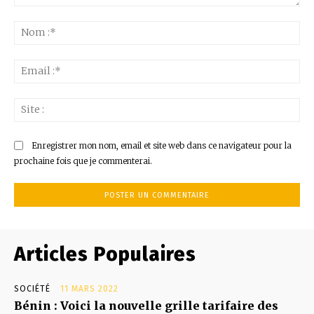
Commenter
:
No
:*
Ema
:*
Sit
:
Enregistrer mon nom, email et site web dans ce navigateur pour la
prochaine fois que je commenterai.
Articles Populaires
SOCIÉTÉ
11 MARS 2022
Bénin : Voici la nouvelle grille tarifaire des