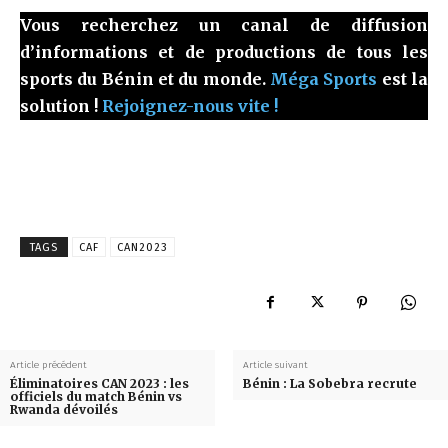
Vous recherchez un canal de diffusion
d’informations et de productions de tous les
sports du Bénin et du monde.
Méga Sports
est la
solution !
Rejoignez-nous vite !
TAGS
CAF
CAN2023
Article précédent
Article suivant
Éliminatoires CAN 2023 : les
Bénin : La Sobebra recrute
officiels du match Bénin vs
Rwanda dévoilés