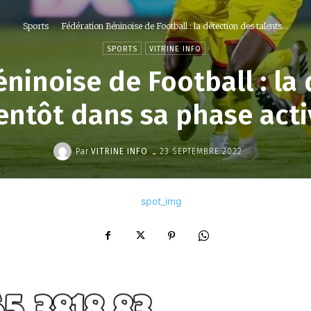
Sports
Fédération Béninoise de Football : la détection des talents...
SPORTS
VITRINE INFO
ninoise de Football : la
entôt dans sa phase acti
-
Par
VITRINE INFO
23 SEPTEMBRE 2022