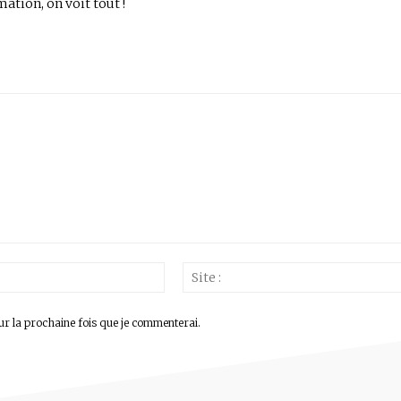
mation, on voit tout !
Email
:*
ur la prochaine fois que je commenterai.