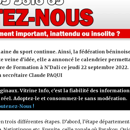
aine du sport continue. Ainsi, la fédération béninois
te veine d’idée, elle a annoncé le calendrier permett
ntre de Formation à N’Dali ce jeudi 22 septembre 2022.
n secrétaire Claude PAQUI
naux. Vitrine Info, c’est la fiabilité des information
 réel. Adoptez-le et consommez-le sans modération.
outenez-Nous !
 en trois différentes étapes. D’abord, l’étape département
 Natintingou etc. Ensuite, celle zonale où Parakou, Oui