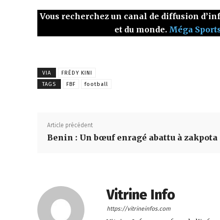
Vous recherchez un canal de diffusion d’inf
et du monde.
Méga Sport
VIA
FRÉDY KINI
TAGS
FBF
football
Article précédent
Benin : Un bœuf enragé abattu à zakpota
Vitrine Info
https://vitrineinfos.com