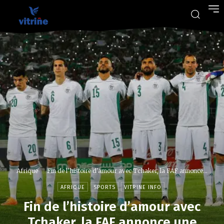
Afrique
Fin de l'histoire d'amour avec Tchaker, la FAF annonce...
AFRIQUE
SPORTS
VITRINE INFO
Fin de l’histoire d’amour avec
Tchaker, la FAF annonce une