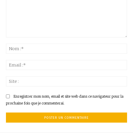
Commenter
:
No
:*
Ema
:*
Sit
:
Enregistrer mon nom, email et site web dans ce navigateur pour la
prochaine fois que je commenterai.