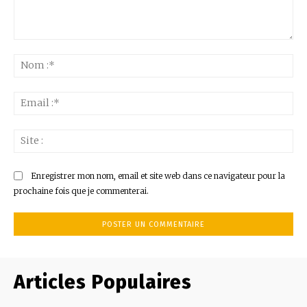
Commenter
:
No
:*
Ema
:*
Sit
:
Enregistrer mon nom, email et site web dans ce navigateur pour la
prochaine fois que je commenterai.
Articles Populaires