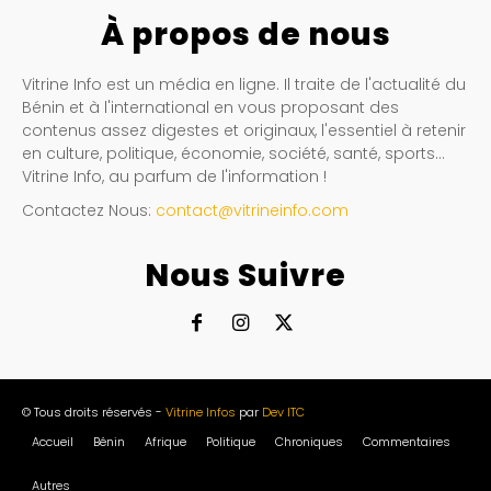
À propos de nous
Vitrine Info est un média en ligne. Il traite de l'actualité du
Bénin et à l'international en vous proposant des
contenus assez digestes et originaux, l'essentiel à retenir
en culture, politique, économie, société, santé, sports…
Vitrine Info, au parfum de l'information !
Contactez Nous:
contact@vitrineinfo.com
Nous Suivre
© Tous droits réservés -
Vitrine Infos
par
Dev ITC
Accueil
Bénin
Afrique
Politique
Chroniques
Commentaires
Autres