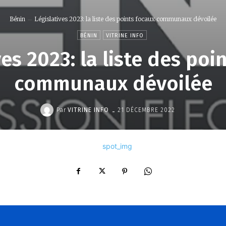
Bénin
Législatives 2023: la liste des points focaux communaux dévoilée
BÉNIN
VITRINE INFO
ves 2023: la liste des poi
communaux dévoilée
-
Par
VITRINE INFO
21 DÉCEMBRE 2022