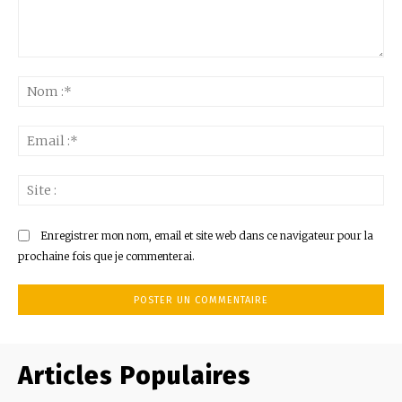
Commenter
:
No
:*
Ema
:*
Sit
:
Enregistrer mon nom, email et site web dans ce navigateur pour la
prochaine fois que je commenterai.
Articles Populaires