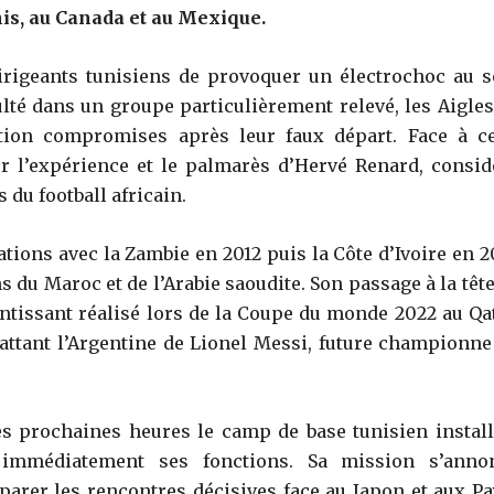
is, au Canada et au Mexique.
irigeants tunisiens de provoquer un électrochoc au s
ulté dans un groupe particulièrement relevé, les Aigles
ation compromises après leur faux départ. Face à ce
ur l’expérience et le palmarès d’Hervé Renard, consid
du football africain.
tions avec la Zambie en 2012 puis la Côte d’Ivoire en 20
 du Maroc et de l’Arabie saoudite. Son passage à la tête
entissant réalisé lors de la Coupe du monde 2022 au Qat
battant l’Argentine de Lionel Messi, future championne
es prochaines heures le camp de base tunisien install
 immédiatement ses fonctions. Sa mission s’anno
éparer les rencontres décisives face au Japon et aux Pa