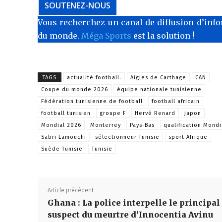
SOUTENEZ-NOUS
Vous recherchez un canal de diffusion d’info
du monde.
Méga Sports
est la solution !
TAGS
actualité football.
Aigles de Carthage
CAN
Coupe du monde 2026
équipe nationale tunisienne
Fédération tunisienne de football
football africain
football tunisien
groupe F
Hervé Renard
japon
Mondial 2026
Monterrey
Pays-Bas
qualification Mondi
Sabri Lamouchi
sélectionneur Tunisie
sport Afrique
Suède Tunisie
Tunisie
Article précédent
Ghana : La police interpelle le principal
suspect du meurtre d’Innocentia Avinu