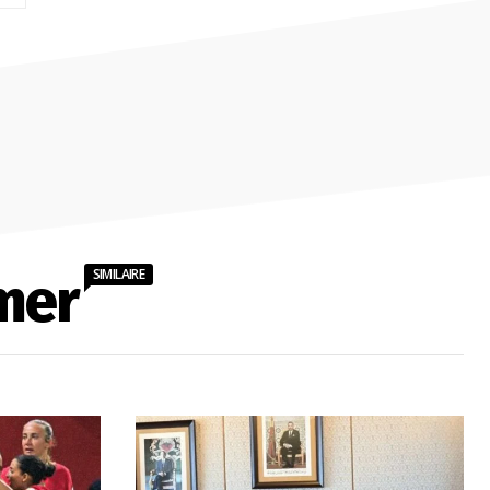
:
SIMILAIRE
mer