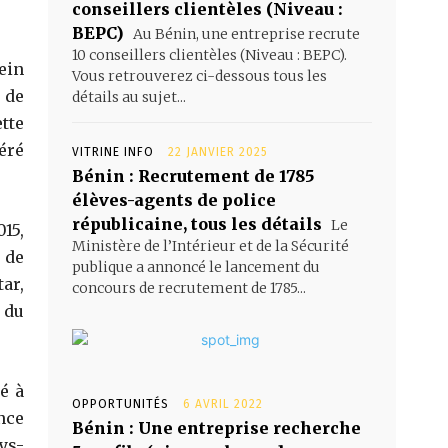
conseillers clientèles (Niveau :
BEPC)
Au Bénin, une entreprise recrute
10 conseillers clientèles (Niveau : BEPC).
ein
Vous retrouverez ci-dessous tous les
 de
détails au sujet...
tte
éré
VITRINE INFO
22 JANVIER 2025
Bénin : Recrutement de 1785
élèves-agents de police
républicaine, tous les détails
Le
15,
Ministère de l’Intérieur et de la Sécurité
 de
publique a annoncé le lancement du
ar,
concours de recrutement de 1785...
 du
é à
OPPORTUNITÉS
6 AVRIL 2022
nce
Bénin : Une entreprise recherche
ys-