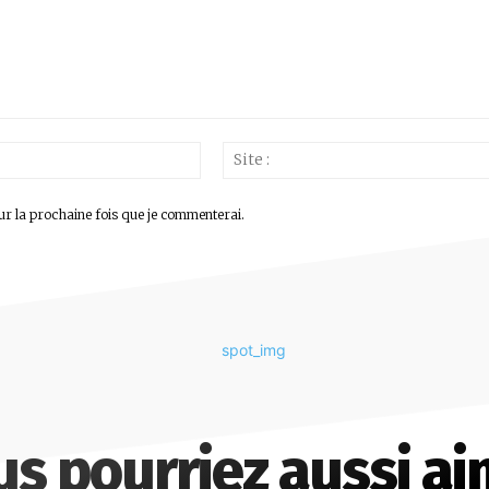
Email
:*
ur la prochaine fois que je commenterai.
us pourriez aussi ai