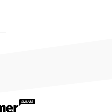
Site
:
SIMILAIRE
mer