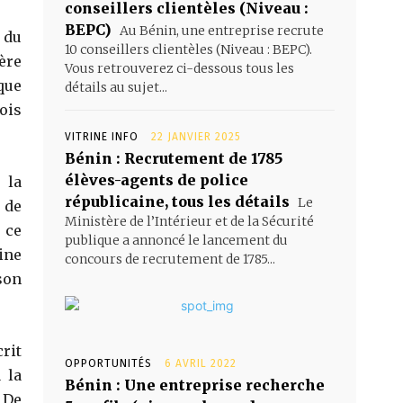
conseillers clientèles (Niveau :
BEPC)
Au Bénin, une entreprise recrute
 du
10 conseillers clientèles (Niveau : BEPC).
ère
Vous retrouverez ci-dessous tous les
que
détails au sujet...
ois
VITRINE INFO
22 JANVIER 2025
Bénin : Recrutement de 1785
élèves-agents de police
 la
républicaine, tous les détails
Le
 de
Ministère de l’Intérieur et de la Sécurité
 ce
publique a annoncé le lancement du
ine
concours de recrutement de 1785...
son
rit
OPPORTUNITÉS
6 AVRIL 2022
 la
Bénin : Une entreprise recherche
 De