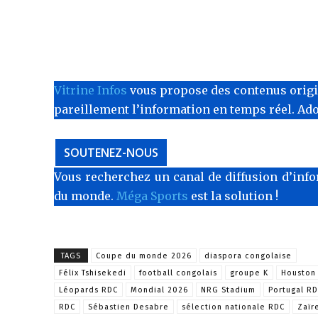
Vitrine Infos
vous propose des contenus originau
pareillement l’information en temps réel. Ad
SOUTENEZ-NOUS
Vous recherchez un canal de diffusion d’info
du monde.
Méga Sports
est la solution !
TAGS
Coupe du monde 2026
diaspora congolaise
Félix Tshisekedi
football congolais
groupe K
Houston
Léopards RDC
Mondial 2026
NRG Stadium
Portugal R
RDC
Sébastien Desabre
sélection nationale RDC
Zaïr