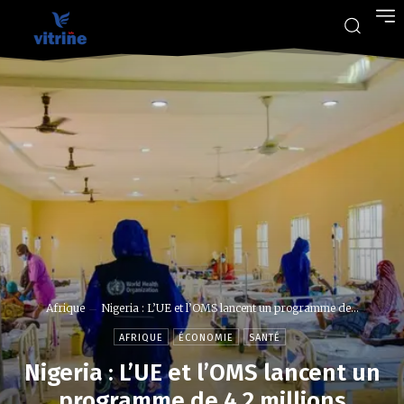
Afrique
Nigeria : L’UE et l’OMS lancent un programme de...
AFRIQUE
ÉCONOMIE
SANTÉ
Nigeria : L’UE et l’OMS lancent un
programme de 4,2 millions