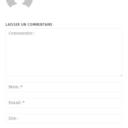
LAISSER UN COMMENTAIRE
Commenter
:
No
:*
Ema
:*
Sit
: