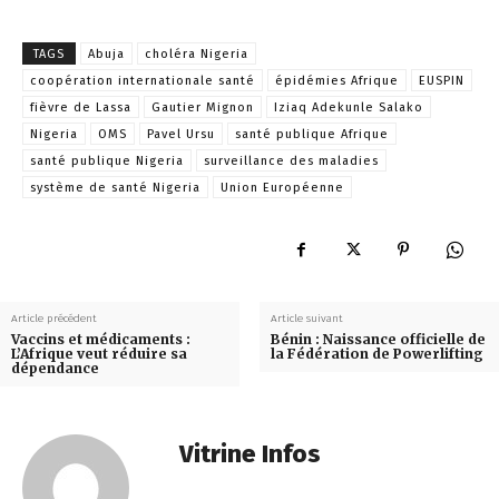
TAGS
Abuja
choléra Nigeria
coopération internationale santé
épidémies Afrique
EUSPIN
fièvre de Lassa
Gautier Mignon
Iziaq Adekunle Salako
Nigeria
OMS
Pavel Ursu
santé publique Afrique
santé publique Nigeria
surveillance des maladies
système de santé Nigeria
Union Européenne
Article précédent
Article suivant
Vaccins et médicaments :
Bénin : Naissance officielle de
L’Afrique veut réduire sa
la Fédération de Powerlifting
dépendance
Vitrine Infos