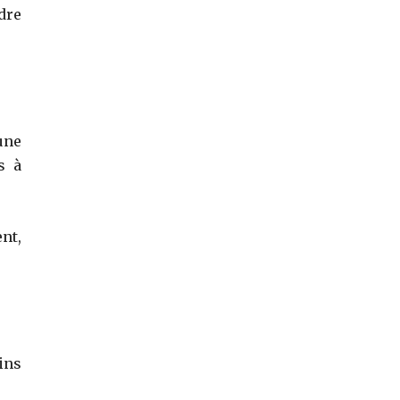
dre
une
s à
nt,
ins