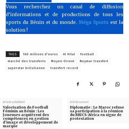
Vous recherchez un canal de diffusion
d’informations et de productions de tous les
sports du Bénin et du monde.
Méga Sports
est la
solution !
TAGS
160 millions d'euros
Al Hilal
football
marché des transferts
Moyen-Orient
Neymar transfert
superstar brésilienne
transfert record
Article précédent
Article suivant
Valorisation du Football
Diplomatie : Le Maroc refuse
Féminin au Bénin : Les
sa participation à la réunion
Joueuses acquièrent des
du BRICS-Africa en signe de
compétences en gestion
protestation
d’image et développement de
marque