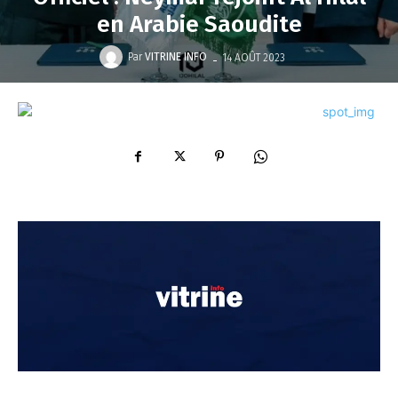
en Arabie Saoudite
-
Par
VITRINE INFO
14 AOÛT 2023