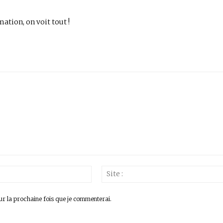
mation, on voit tout !
Email
:*
ur la prochaine fois que je commenterai.