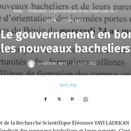
Bénin
Orientation : Le gouvernement en bon maître pour les...
BÉNIN
VITRINE INFO
: Le gouvernement en bo
les nouveaux bacheliers
-
Par
VITRINE INFO
20 AOÛT 2022
et de la Recherche Scientifique Éléonore YAYI LADEKAN
’endroit des nouveaux bacheliers et leurs parents. C’est