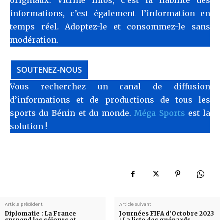
originaux. Vitrine Infos, c’est la fiabilité des
informations, c’est également l’information en
temps réel. Adoptez-le et consommez-le sans
modération.
SOUTENEZ-NOUS
Vous recherchez un canal de diffusion
d’informations et de productions de tous les
sports du Bénin et du monde.
Méga Sports
est la
solution !
Article précédent
Article suivant
Diplomatie : La France
Journées FIFA d’Octobre 2023
suspend les séjours et
: La liste des guépards