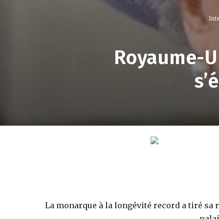
Int
Royaume-Uni
s’
La monarque à la longévité record a tiré sa
pala