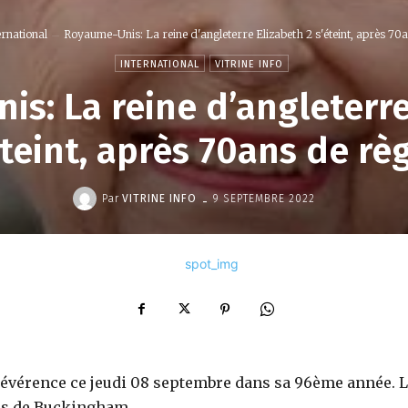
ernational
Royaume-Unis: La reine d'angleterre Elizabeth 2 s'éteint, après 70an
INTERNATIONAL
VITRINE INFO
s: La reine d’angleterre
éteint, après 70ans de rè
-
Par
VITRINE INFO
9 SEPTEMBRE 2022
 révérence ce jeudi 08 septembre dans sa 96ème année. 
is de Buckingham