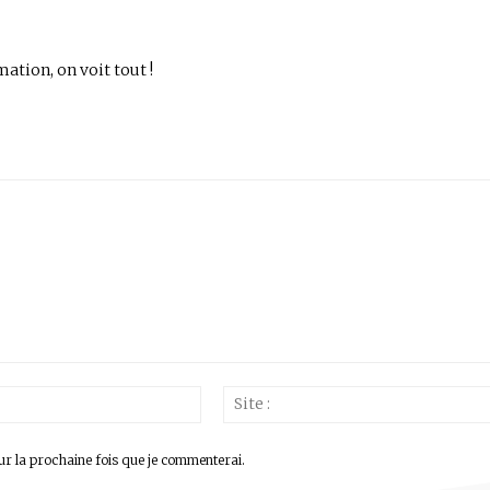
mation, on voit tout !
Email
:*
ur la prochaine fois que je commenterai.