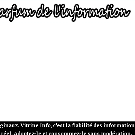
naux. Vitrine Info, c’est la fiabilité des information
 réel. Adoptez-le et consommez-le sans modération.