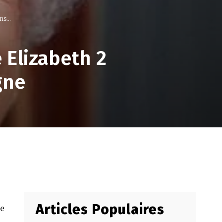
s...
 Elizabeth 2
gne
Articles Populaires
Le