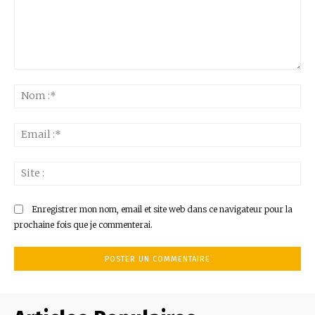
Commenter
:
No
:*
Ema
:*
Sit
:
Enregistrer mon nom, email et site web dans ce navigateur pour la
prochaine fois que je commenterai.