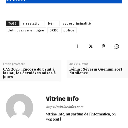
TAGS
arrestation.
bénin
cybercriminalité
délinquance en ligne
OCRC
police
Article précédent
Article suivant
CAN 2025 : Encore du bruit à
Bénin : Sévérin Quenum sort
la CAF, les dernières mises à
du silence
jours
Vitrine Info
https://vitrineinfos.com
Vitrine Info, au parfum de l'information, on
voit tout !