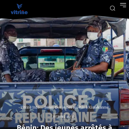
Vitrine Info
Bénin: Des jeunes arrêtés à Klouékanmè
VITRINE INFO
Bénin: Des jeunes arrêtés à