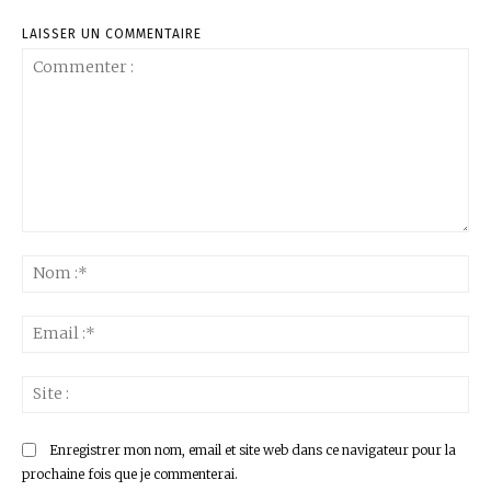
LAISSER UN COMMENTAIRE
Commenter
:
No
:*
Ema
:*
Sit
:
Enregistrer mon nom, email et site web dans ce navigateur pour la
prochaine fois que je commenterai.