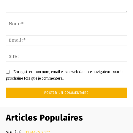
Commenter
:
No
:*
Ema
:*
Sit
:
Enregistrer mon nom, email et site web dans ce navigateur pour la
prochaine fois que je commenterai.
Articles Populaires
SOCIÉTÉ
11 MARS 2022