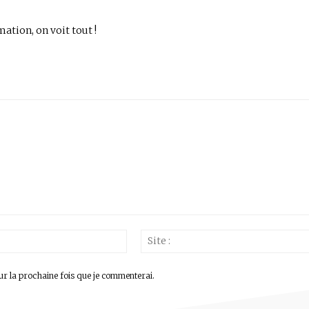
mation, on voit tout !
Email
:*
ur la prochaine fois que je commenterai.