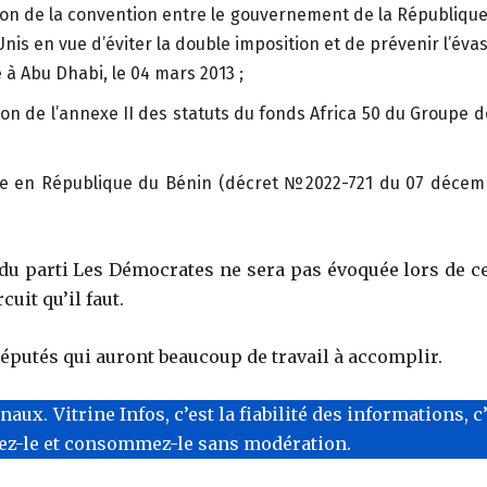
cation de la convention entre le gouvernement de la Républiqu
is en vue d’éviter la double imposition et de prévenir l’éva
é à Abu Dhabi, le 04 mars 2013 ;
tion de l’annexe II des statuts du fonds Africa 50 du Groupe d
turage en République du Bénin (décret №2022-721 du 07 déce
 du parti Les Démocrates ne sera pas évoquée lors de ce
cuit qu’il faut.
députés qui auront beaucoup de travail à accomplir.
x. Vitrine Infos, c’est la fiabilité des informations, c
tez-le et consommez-le sans modération.