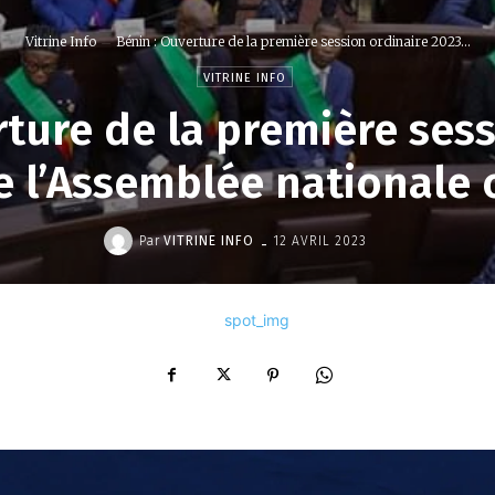
Vitrine Info
Bénin : Ouverture de la première session ordinaire 2023...
VITRINE INFO
rture de la première sess
 l’Assemblée nationale 
-
Par
VITRINE INFO
12 AVRIL 2023