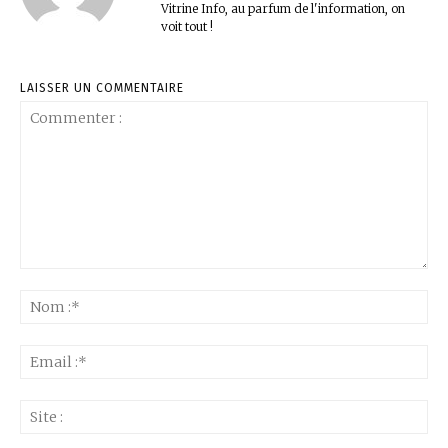
Vitrine Info, au parfum de l'information, on
voit tout !
LAISSER UN COMMENTAIRE
Commenter
:
No
:*
Ema
:*
Sit
: