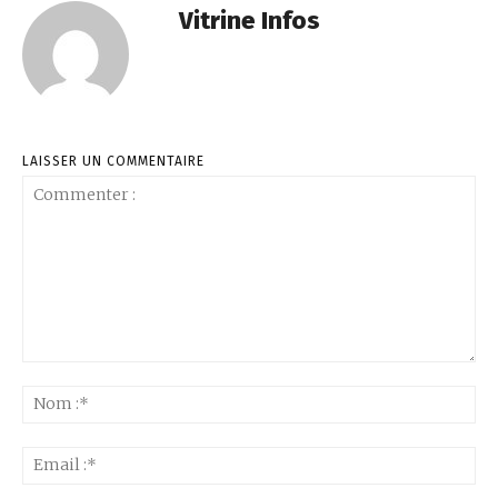
Vitrine Infos
LAISSER UN COMMENTAIRE
Commenter
:
No
:*
Ema
:*