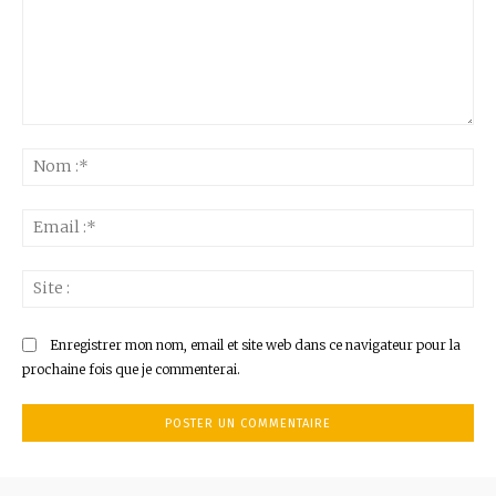
Commenter
:
No
:*
Ema
:*
Sit
:
Enregistrer mon nom, email et site web dans ce navigateur pour la
prochaine fois que je commenterai.