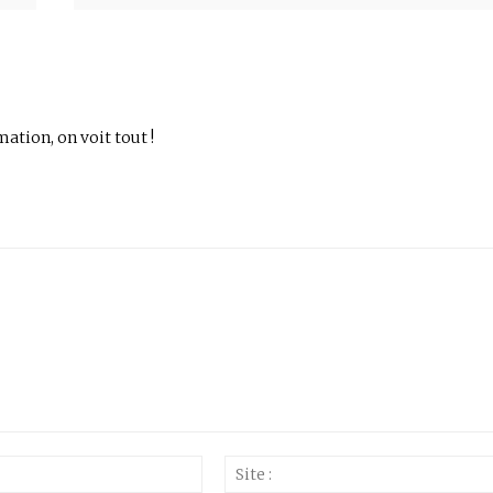
mation, on voit tout !
Email
:*