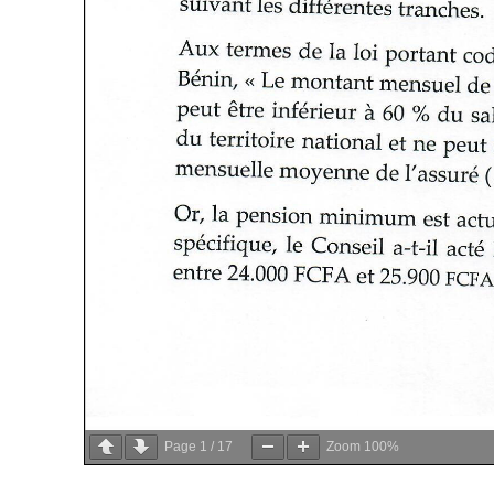
Page
1
/
17
Zoom
100%