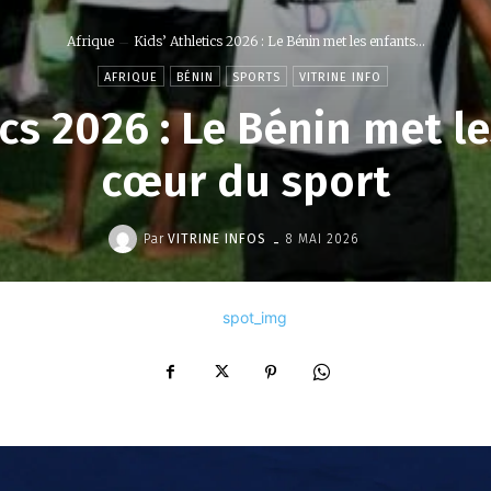
Afrique
‎Kids’ Athletics 2026 : Le Bénin met les enfants...
AFRIQUE
BÉNIN
SPORTS
VITRINE INFO
tics 2026 : Le Bénin met l
cœur du sport
-
Par
VITRINE INFOS
8 MAI 2026