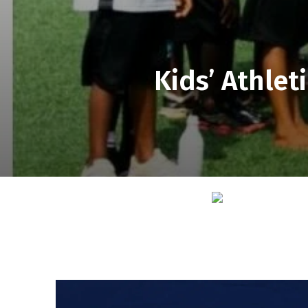
‎Kids’ Athle