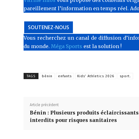
pareillement l’information en temps réel. Ad
SOUTENEZ-NOUS
Vous recherchez un canal de diffusion d’info
du monde.
Méga Sports
est la solution !
TAGS
bénin
enfants
‎Kids’ Athletics 2026
sport.
Article précédent
‎Bénin : Plusieurs produits éclaircissants
interdits pour risques sanitaires