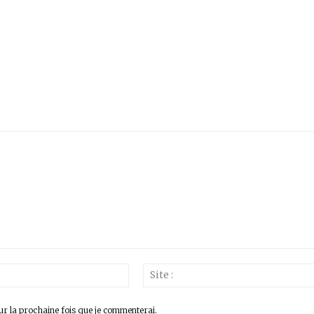
Email
:*
ur la prochaine fois que je commenterai.