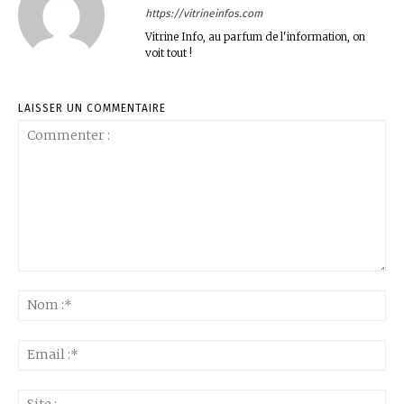
https://vitrineinfos.com
Vitrine Info, au parfum de l'information, on
voit tout !
LAISSER UN COMMENTAIRE
Commenter
:
No
:*
Ema
:*
Sit