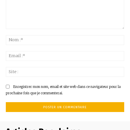
Commenter
:
No
:*
Ema
:*
Sit
:
Enregistrer mon nom, email et site web dans ce navigateur pour la
prochaine fois que je commenterai.