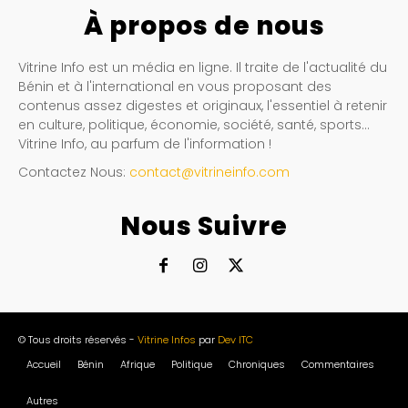
À propos de nous
Vitrine Info est un média en ligne. Il traite de l'actualité du
Bénin et à l'international en vous proposant des
contenus assez digestes et originaux, l'essentiel à retenir
en culture, politique, économie, société, santé, sports…
Vitrine Info, au parfum de l'information !
Contactez Nous:
contact@vitrineinfo.com
Nous Suivre
© Tous droits réservés -
Vitrine Infos
par
Dev ITC
Accueil
Bénin
Afrique
Politique
Chroniques
Commentaires
Autres