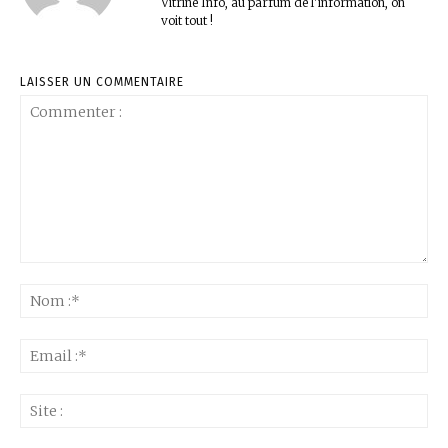
Vitrine Info, au parfum de l'information, on
voit tout !
LAISSER UN COMMENTAIRE
Commenter
:
No
:*
Ema
:*
Sit
: