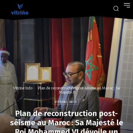
Vitrine Info
Plan de reconstruction post-séisme au Maroc : Sa
Majesté...
VITRINE INFO
Plan de reconstruction post-
séisme au Maroc : Sa Majesté le
Roi Mohammed VI dévoile un