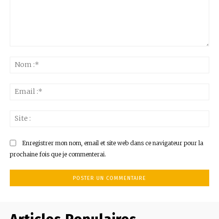
Commenter
:
No
:*
Ema
:*
Sit
:
Enregistrer mon nom, email et site web dans ce navigateur pour la
prochaine fois que je commenterai.