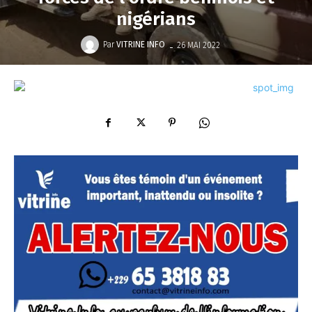
nigérians
-
Par
VITRINE INFO
26 MAI 2022