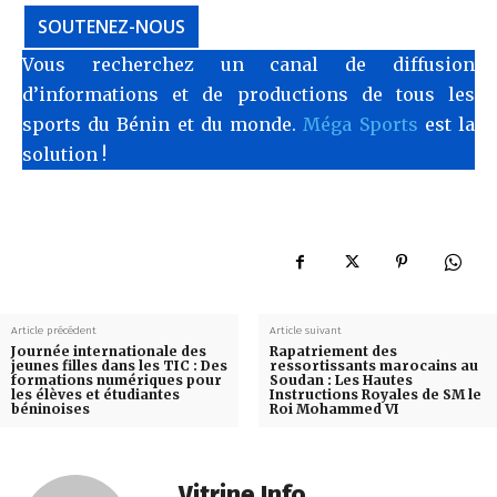
SOUTENEZ-NOUS
Vous recherchez un canal de diffusion
d’informations et de productions de tous les
sports du Bénin et du monde.
Méga Sports
est la
solution !
Article précédent
Article suivant
Journée internationale des
Rapatriement des
jeunes filles dans les TIC : Des
ressortissants marocains au
formations numériques pour
Soudan : Les Hautes
les élèves et étudiantes
Instructions Royales de SM le
béninoises
Roi Mohammed VI
Vitrine Info